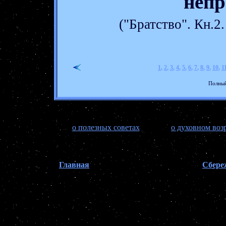
непр
("Братство". Кн.
1
,
2
,
3
,
4
,
5
,
6
,
7
,
8
,
9
,
10
,
1
Полный
о полезных советах
о духовном во
Главная
Сбере