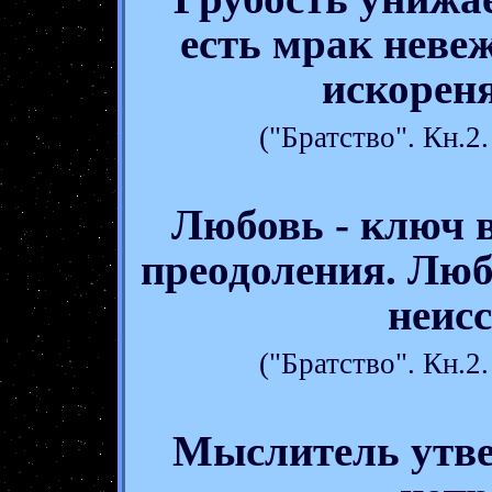
есть мрак неве
искореня
("Братство". Кн.
Любовь - ключ 
преодоления. Люб
неис
("Братство". Кн.
Мыслитель утве