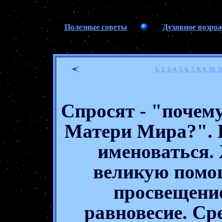
Полезные советы
Духовное возро
1
,
2
,
3
,
4
,
5
,
6
,
7
,
8
,
9
,
10
,
1
Спросят - "почем
Матери Мира?". 
именоваться.
великую помощ
просвещение
равновесие. Ср