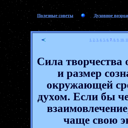
Полезные советы
Духовное возро
1
,
2
,
3
,
4
,
5
,
6
,
7
,
8
,
9
,
10
,
1
Сила творчества 
и размер созн
окружающей сре
духом. Если бы ч
взаимовлечение
чаще свою э