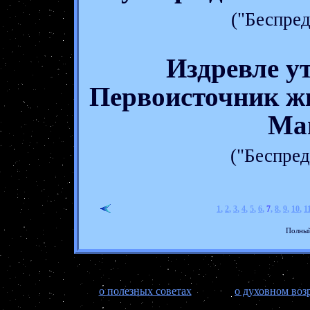
("Беспред
Издревле у
Первоисточник ж
Ма
("Беспред
1
,
2
,
3
,
4
,
5
,
6
,
7
,
8
,
9
,
10
,
1
Полный
о полезных советах
о духовном во